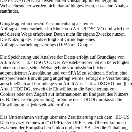
Die reCAPTCHA-Analysen laufen vollständig im Hintergrund.
Websitebesucher werden nicht darauf hingewiesen, dass eine Analyse
stattfindet.
Google agiert in diesem Zusammenhang als reiner
Auftragsdatenverarbeiter im Sinne von Art. 28 DSGVO und wird die
auf diesem Wege erhobenen Daten nicht für eigene Zwecke nutzen.
Die Nutzung des Tools erfolgt auf Grundlage eines
Auftragsverarbeitungsvertrags (DPA) mit Google.
Die Speicherung und Analyse der Daten erfolgt auf Grundlage von
Art. 6 Abs. 1 lit. f DSGVO. Der Websitebetreiber hat ein berechtigtes
Interesse daran, seine Webangebote vor missbräuchlicher
automatisierter Ausspähung und vor SPAM zu schützen. Sofern eine
entsprechende Einwilligung abgefragt wurde, erfolgt die Verarbeitung
ausschließlich auf Grundlage von Art. 6 Abs. 1 lit. a DSGVO und § 25
Abs. 1 TDDDG, soweit die Einwilligung die Speicherung von
Cookies oder den Zugriff auf Informationen im Endgerät des Nutzers
(z. B. Device-Fingerprinting) im Sinne des TDDDG umfasst. Die
Einwilligung ist jederzeit widerrufbar.
Das Unternehmen verfügt über eine Zertifizierung nach dem „EU-US
Data Privacy Framework“ (DPF). Der DPF ist ein Übereinkommen
zwischen der Europäischen Union und den USA, der die Einhaltung