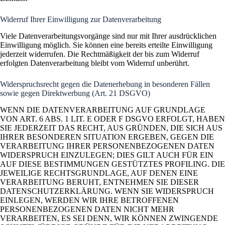
Widerruf Ihrer Einwilligung zur Datenverarbeitung
Viele Datenverarbeitungsvorgänge sind nur mit Ihrer ausdrücklichen
Einwilligung möglich. Sie können eine bereits erteilte Einwilligung
jederzeit widerrufen. Die Rechtmäßigkeit der bis zum Widerruf
erfolgten Datenverarbeitung bleibt vom Widerruf unberührt.
Widerspruchsrecht gegen die Datenerhebung in besonderen Fällen
sowie gegen Direktwerbung (Art. 21 DSGVO)
WENN DIE DATENVERARBEITUNG AUF GRUNDLAGE
VON ART. 6 ABS. 1 LIT. E ODER F DSGVO ERFOLGT, HABEN
SIE JEDERZEIT DAS RECHT, AUS GRÜNDEN, DIE SICH AUS
IHRER BESONDEREN SITUATION ERGEBEN, GEGEN DIE
VERARBEITUNG IHRER PERSONENBEZOGENEN DATEN
WIDERSPRUCH EINZULEGEN; DIES GILT AUCH FÜR EIN
AUF DIESE BESTIMMUNGEN GESTÜTZTES PROFILING. DIE
JEWEILIGE RECHTSGRUNDLAGE, AUF DENEN EINE
VERARBEITUNG BERUHT, ENTNEHMEN SIE DIESER
DATENSCHUTZERKLÄRUNG. WENN SIE WIDERSPRUCH
EINLEGEN, WERDEN WIR IHRE BETROFFENEN
PERSONENBEZOGENEN DATEN NICHT MEHR
VERARBEITEN, ES SEI DENN, WIR KÖNNEN ZWINGENDE