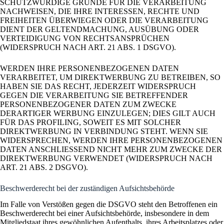
SCHUTZWÜRDIGE GRÜNDE FÜR DIE VERARBEITUNG
NACHWEISEN, DIE IHRE INTERESSEN, RECHTE UND
FREIHEITEN ÜBERWIEGEN ODER DIE VERARBEITUNG
DIENT DER GELTENDMACHUNG, AUSÜBUNG ODER
VERTEIDIGUNG VON RECHTSANSPRÜCHEN
(WIDERSPRUCH NACH ART. 21 ABS. 1 DSGVO).
WERDEN IHRE PERSONENBEZOGENEN DATEN
VERARBEITET, UM DIREKTWERBUNG ZU BETREIBEN, SO
HABEN SIE DAS RECHT, JEDERZEIT WIDERSPRUCH
GEGEN DIE VERARBEITUNG SIE BETREFFENDER
PERSONENBEZOGENER DATEN ZUM ZWECKE
DERARTIGER WERBUNG EINZULEGEN; DIES GILT AUCH
FÜR DAS PROFILING, SOWEIT ES MIT SOLCHER
DIREKTWERBUNG IN VERBINDUNG STEHT. WENN SIE
WIDERSPRECHEN, WERDEN IHRE PERSONENBEZOGENEN
DATEN ANSCHLIESSEND NICHT MEHR ZUM ZWECKE DER
DIREKTWERBUNG VERWENDET (WIDERSPRUCH NACH
ART. 21 ABS. 2 DSGVO).
Beschwerde­recht bei der zuständigen Aufsichts­behörde
Im Falle von Verstößen gegen die DSGVO steht den Betroffenen ein
Beschwerderecht bei einer Aufsichtsbehörde, insbesondere in dem
Mitgliedstaat ihres gewöhnlichen Aufenthalts, ihres Arbeitsplatzes oder